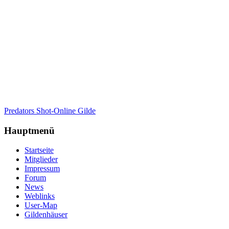
Predators Shot-Online Gilde
Hauptmenü
Startseite
Mitglieder
Impressum
Forum
News
Weblinks
User-Map
Gildenhäuser