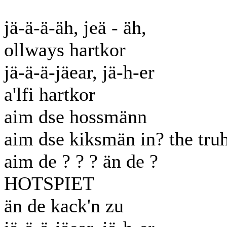
jä-ä-ä-äh, jeä - äh,
ollways hartkor
jä-ä-ä-jäear, jä-h-er
a'lfi hartkor
aim dse hossmänn
aim dse kiksmän in? the tru
aim de ? ? ? än de ?
HOTSPIET
än de kack'n zu