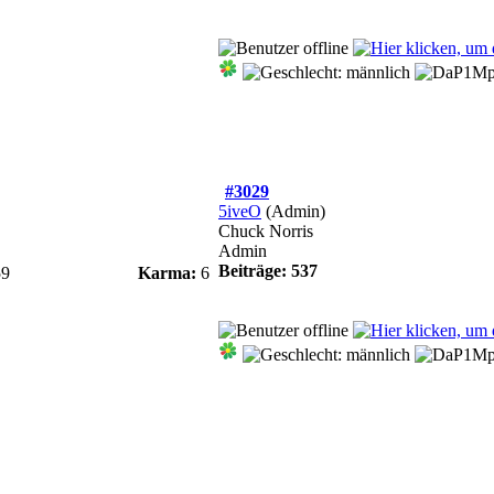
#3029
5iveO
(Admin)
Chuck Norris
Admin
Beiträge: 537
59
Karma:
6