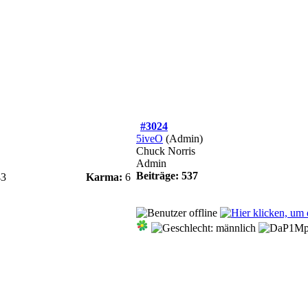
#3024
5iveO
(Admin)
Chuck Norris
Admin
Beiträge: 537
43
Karma:
6