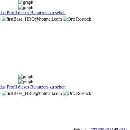
Seite:
1
...
37
38
39
40
41
42
43
44