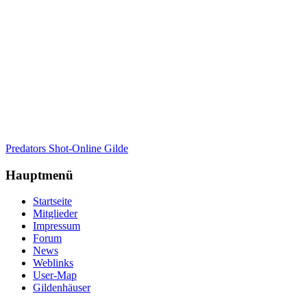
Predators Shot-Online Gilde
Hauptmenü
Startseite
Mitglieder
Impressum
Forum
News
Weblinks
User-Map
Gildenhäuser